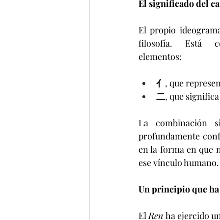
El significado del c
El propio ideogram
filosofía. Está 
elementos:
亻
, que represe
二
, que significa
La combinación si
profundamente confu
en la forma en que 
ese vínculo humano.
Un principio que ha
El 
Ren
 ha ejercido un