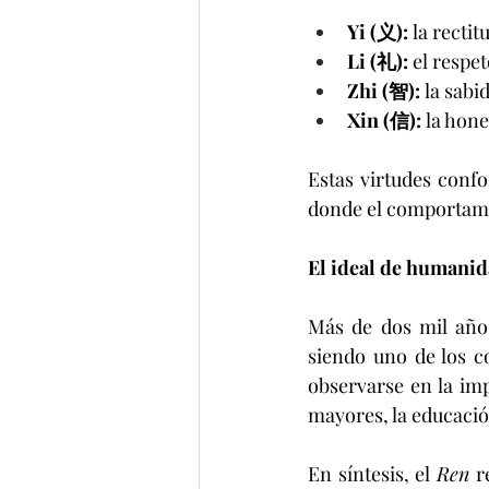
Yi (义):
 la rectit
Li (礼):
 el respet
Zhi (智):
 la sabi
Xin (信):
 la hone
Estas virtudes conf
donde el comportamie
El ideal de humani
Más de dos mil años
siendo uno de los c
observarse en la imp
mayores, la educación
En síntesis, el 
Ren
 r