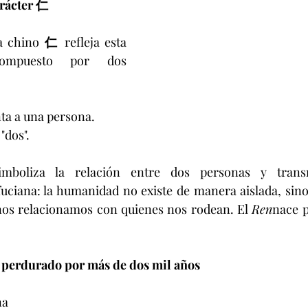
arácter 仁
a chino 
仁
 refleja esta 
compuesto por dos 
nta a una persona.
 "dos".
mboliza la relación entre dos personas y trans
ciana: la humanidad no existe de manera aislada, sino 
nos relacionamos con quienes nos rodean. El 
Ren
nace p
 perdurado por más de dos mil años
a 