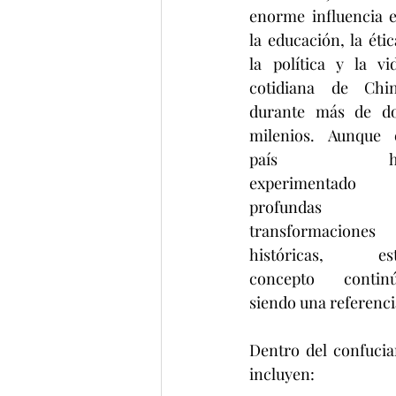
enorme influencia e
la educación, la ética
la política y la vid
cotidiana de Chin
durante más de do
milenios. Aunque e
país ha
experimentado 
profundas 
transformaciones 
históricas, est
concepto continú
siendo una referenc
Dentro del confucia
incluyen: