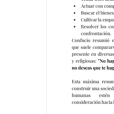
Actuar con comp
Buscar el bienes
Cultivar la empat
Resolver los co
confrontación.
Confucio resumió e
que suele compararse
presente en diversas 
y religiosas: 
"No hag
no deseas que te haga
Esta máxima resum
construir una socied
humanas estén
consideración hacia 