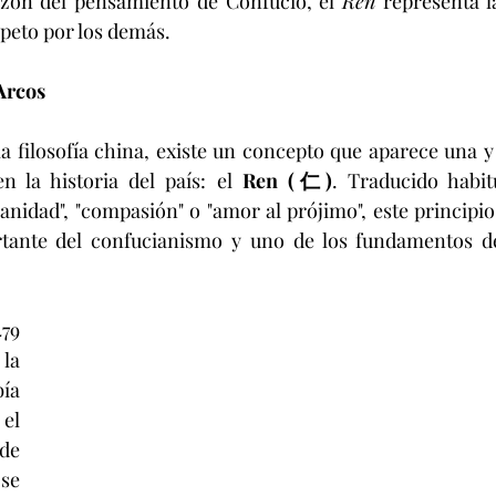
zón del pensamiento de Confucio, el 
Ren
 representa l
speto por los demás.
Arcos
a filosofía china, existe un concepto que aparece una y 
n la historia del país: el 
Ren (仁)
. Traducido habi
anidad", "compasión" o "amor al prójimo", este principio
tante del confucianismo y uno de los fundamentos de l
79 
la 
a 
l 
e 
e 