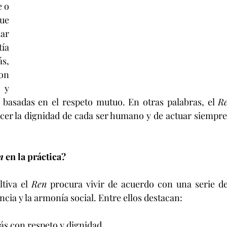
 o 
e 
ar 
ía 
, 
n 
y 
 basadas en el respeto mutuo. En otras palabras, el 
R
cer la dignidad de cada ser humano y de actuar siempre
n
 en la práctica?
tiva el 
Ren
 procura vivir de acuerdo con una serie de
ncia y la armonía social. Entre ellos destacan:
ás con respeto y dignidad.