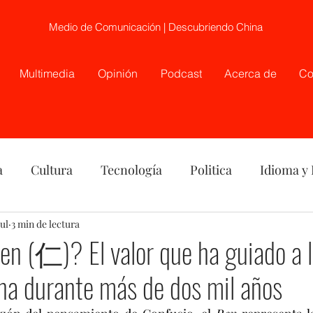
Medio de Comunicación | Descubriendo China
Multimedia
Opinión
Podcast
Acerca de
Co
a
Cultura
Tecnología
Politica
Idioma y
nión
jul
3 min de lectura
China
Etnia
Telecirugía, Chile, China
en (仁)? El valor que ha guiado a 
na durante más de dos mil años