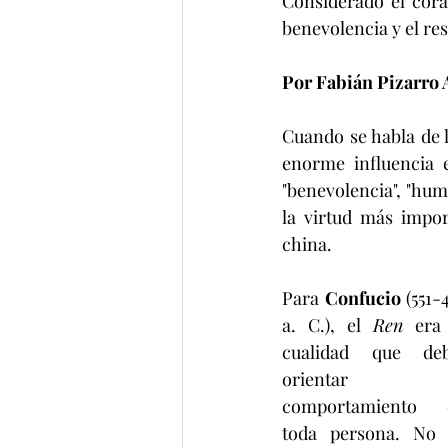
Considerado el cora
benevolencia y el re
Por Fabián Pizarro 
Cuando se habla de l
enorme influencia e
"benevolencia", "hum
la virtud más impor
china.
Para 
Confucio
 (551-4
a. C.), el 
Ren
 era 
cualidad que debí
orientar e
comportamiento d
toda persona. No s