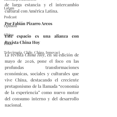
de larga estancia y el intercambio 
Latam
cultural con América Latina.
Podcast
Por Fabián Pizarro Arcos
Opinión
China
Este espacio es una alianza con 
Revista China Hoy
Etnia
Telecirugía, Chile, China, Innovaci
La revista 
China Hoy
, en su edición de 
mayo de 2026, pone el foco en las 
profundas transformaciones 
económicas, sociales y culturales que 
vive China, destacando el creciente 
protagonismo de la llamada “economía 
de la experiencia” como nuevo motor 
del consumo interno y del desarrollo 
nacional.