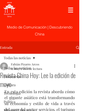
Medio de Comunicación | Descubriendo
China
Entrada
Todas las noticias
Fabián Pizarro Arcos
Todas las noticias
12 may
2 min de lectura
Revista China Hoy: Lee la edición de
Multimedia
mayo
Cultura
En esta edición la revista aborda cómo 
Tecnología
el gigante asiático está transformando 
Politica
su economía y estilo de vida a través 
del auge del sector servicios, el turismo 
Idioma y Educación