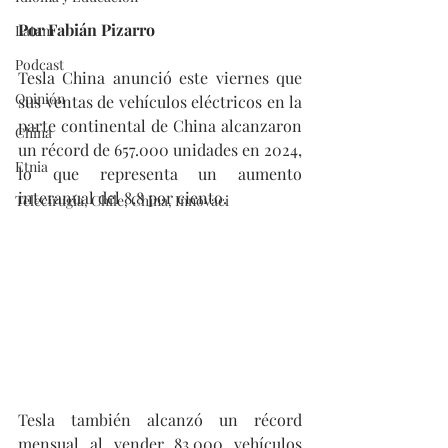
Por Fabián Pizarro
Latam
Podcast
Tesla China anunció este viernes que 
Opinión
sus ventas de vehículos eléctricos en la 
parte continental de China alcanzaron 
China
un récord de 657.000 unidades en 2024, 
Etnia
lo que representa un aumento 
interanual del 8,8 por ciento.
Telecirugía, Chile, China, Innovaci
Tesla también alcanzó un récord 
mensual al vender 83.000 vehículos 