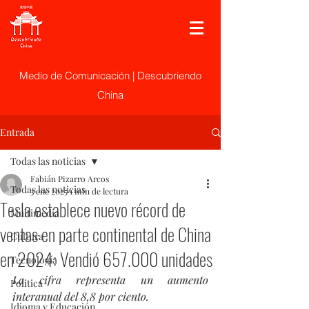
Medio de Comunicación | Descubriendo
China
Entrada
Todas las noticias
Fabián Pizarro Arcos
Todas las noticias
3 ene 2025
1 min de lectura
Tesla establece nuevo récord de
Multimedia
ventas en parte continental de China
Cultura
en 2024: Vendió 657.000 unidades
Tecnología
La cifra representa un aumento 
Politica
interanual del 8,8 por ciento.
Idioma y Educación