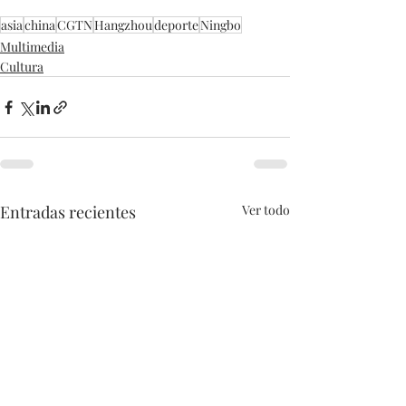
asia
china
CGTN
Hangzhou
deporte
Ningbo
Multimedia
Cultura
Entradas recientes
Ver todo