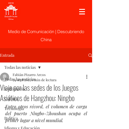
Medio de Comunicación | Descubriendo
China
Entrada
Todas las noticias
Fabián Pizarro Arcos
Todas las noticias
24 sept 2023
1 min de lectura
Viaje por las sedes de los Juegos
Multimedia
Asiáticos de Hangzhou: Ningbo
Cultura
Entre otros récord, el volumen de carga 
Tecnología
del puerto Ningbo-Zhoushan ocupa el 
Politica
primer lugar a nivel mundial.
Idioma y Educación