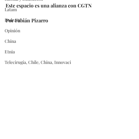
Este espacio es una alianza con CGTN
Latam
Podcast
Por Fabián Pizarro
Opinión
China
Etnia
Telecirugía, Chile, China, Innovaci