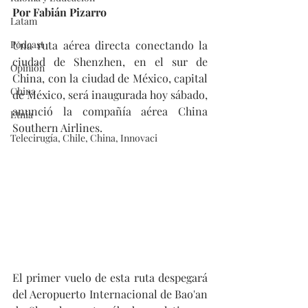
Por Fabián Pizarro
Latam
Podcast
Una ruta aérea directa conectando la 
ciudad de Shenzhen, en el sur de 
Opinión
China, con la ciudad de México, capital 
China
de México, será inaugurada hoy sábado, 
anunció la compañía aérea China 
Etnia
Southern Airlines.
Telecirugía, Chile, China, Innovaci
El primer vuelo de esta ruta despegará 
del Aeropuerto Internacional de Bao'an 