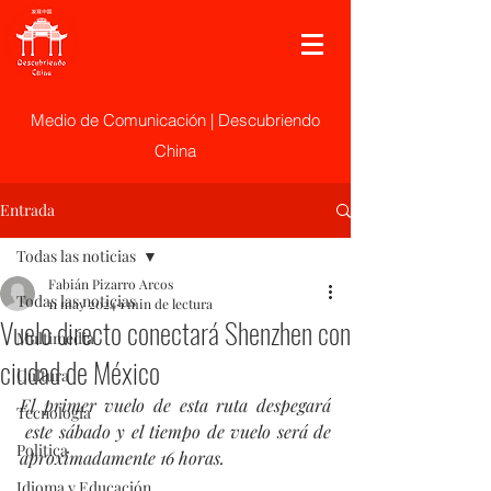
Medio de Comunicación | Descubriendo
China
Entrada
Todas las noticias
Fabián Pizarro Arcos
Todas las noticias
11 may 2024
1 min de lectura
Vuelo directo conectará Shenzhen con
Multimedia
ciudad de México
Cultura
El primer vuelo de esta ruta despegará 
Tecnología
 este sábado y el tiempo de vuelo será de 
Politica
aproximadamente 16 horas.
Idioma y Educación