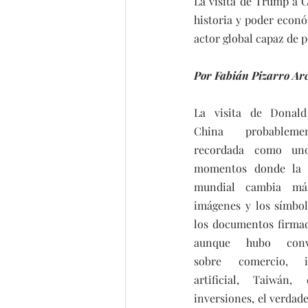
La visita de Trump a C
historia y poder econ
actor global capaz de p
Por Fabián Pizarro Ar
La visita de Donal
China probableme
recordada como uno
momentos donde la ge
mundial cambia más
imágenes y los símbol
los documentos firmad
aunque hubo conver
sobre comercio, int
artificial, Taiwán, 
inversiones, el verdad