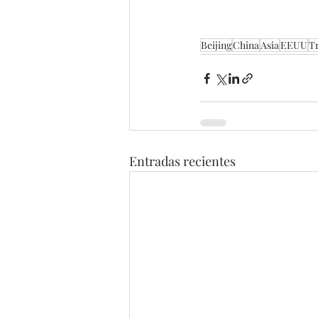
Beijing
China
Asia
EEUU
T
Entradas recientes