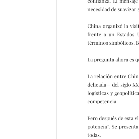
confianza. El mensaje 
necesidad de suavizar 
China organizó la visi
frente a un Estados U
términos simbólicos, B
La pregunta ahora es q
La relación entre Chi
delicada— del siglo XXI
logísticas y geopolít
competencia.
Pero después de esta v
potencia”. Se present
todas.