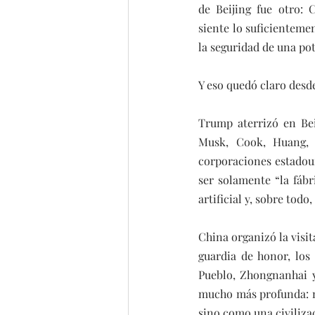
de Beijing fue otro: C
siente lo suficienteme
la seguridad de una po
Y eso quedó claro desd
Trump aterrizó en Bei
Musk, Cook, Huang, 
corporaciones estadou
ser solamente “la fábr
artificial y, sobre to
China organizó la visi
guardia de honor, los
Pueblo, Zhongnanhai y
mucho más profunda: m
sino como una civiliza