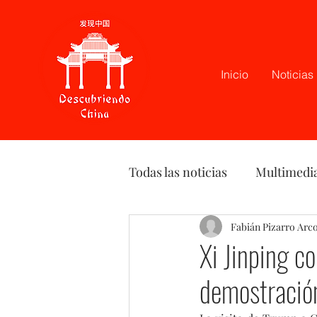
Inicio
Noticias
Todas las noticias
Multimedi
Latam
Podcast
Fabián Pizarro Arc
Opi
Xi Jinping c
demostración