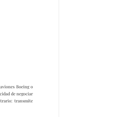
aviones Boeing o 
cidad de negociar 
rario: transmite 