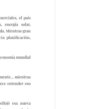
rciales, el país 
, energía solar, 
da. Mientras gran 
a planificación, 
 economía mundial 
zmente… mientras 
ece entender eso 
flejó esa nueva 