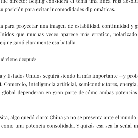
fue directo: Beijing considera el tema una línea roja absolu
su posición para evitar incomodidades diplomáticas.
ta para proyectar una imagen de estabilidad, continuidad y g
nidos que muchas veces aparece más errático, polarizado 
eijing ganó claramente esa batalla.
ué viene después.
na y Estados Unidos seguirá siendo la más importante —y prob
. Comercio, inteligencia artificial, semiconductores, energía,
ica global dependerán en gran parte de cómo ambas potencias 
isita, algo quedó claro: China ya no se presenta ante el mundo
a como una potencia consolidada. Y quizás esa sea la señal m