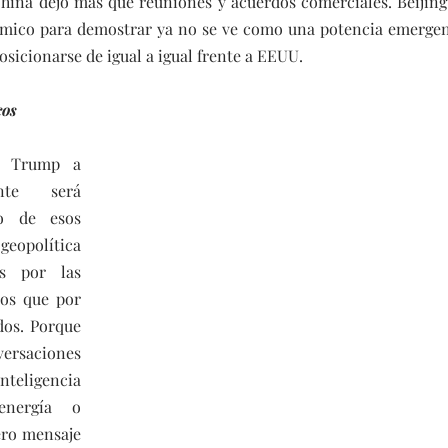
hina dejó más que reuniones y acuerdos comerciales. Beijing 
ómico para demostrar ya no se ve como una potencia emergen
osicionarse de igual a igual frente a EEUU.
cos
d Trump a 
nte será 
 de esos 
opolítica 
 por las 
os que por 
os. Porque 
saciones 
eligencia 
energía o 
ero mensaje 