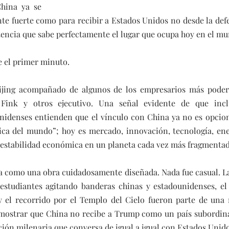
hina ya se 
nte fuerte como para recibir a Estados Unidos no desde la defe
tencia que sabe perfectamente el lugar que ocupa hoy en el m
e el primer minuto.
jing acompañado de algunos de los empresarios más podero
Fink y otros ejecutivo. Una señal evidente de que incl
nidenses entienden que el vínculo con China ya no es opciona
ica del mundo”; hoy es mercado, innovación, tecnología, ener
do, estabilidad económica en un planeta cada vez más fragmenta
ta como una obra cuidadosamente diseñada. Nada fue casual. La 
 estudiantes agitando banderas chinas y estadounidenses, el 
 el recorrido por el Templo del Cielo fueron parte de una na
ostrar que China no recibe a Trump como un país subordina
ción milenaria que conversa de igual a igual con Estados Unido