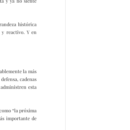
ta y ya no siente 
randeza histórica 
y reactivo. Y en 
ablemente la más 
 defensa, cadenas 
administren esta 
 como “la próxima 
ás importante de 