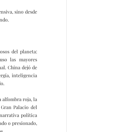
nsiva, sino desde 
undo.
sos del planeta: 
uso las mayores 
l. China dejó de 
gía, inteligencia 
do.
alfombra roja, la 
Gran Palacio del 
rrativa política 
do o presionado, 
s.