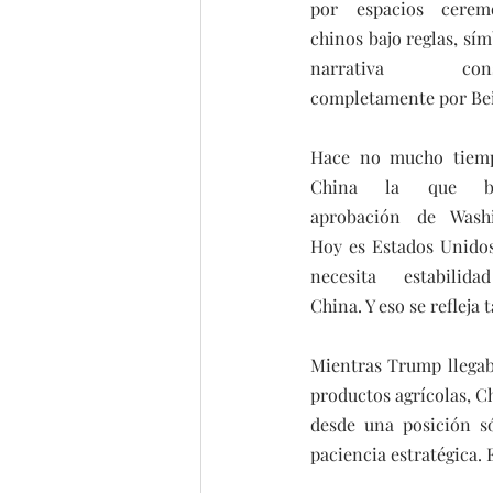
por espacios ceremo
chinos bajo reglas, sím
narrativa constr
completamente por Bei
Hace no mucho tiemp
China la que bus
aprobación de Washi
Hoy es Estados Unidos
necesita estabilida
China. Y eso se refleja
Mientras Trump llegab
productos agrícolas, C
desde una posición só
paciencia estratégica. 