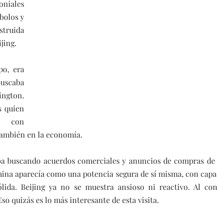
niales 
bolos y 
uida 
jing.
o, era 
caba 
ngton. 
 quien 
d con 
 también en la economía.
a buscando acuerdos comerciales y anuncios de compras de 
hina aparecía como una potencia segura de sí misma, con capa
lida. Beijing ya no se muestra ansioso ni reactivo. Al cont
Eso quizás es lo más interesante de esta visita.