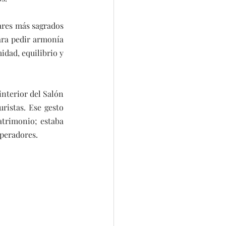
res más sagrados 
ara pedir armonía 
idad, equilibrio y 
nterior del Salón 
istas. Ese gesto 
trimonio; estaba 
mperadores.