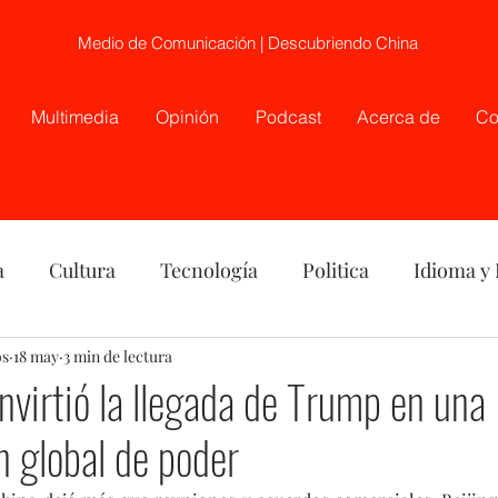
Medio de Comunicación | Descubriendo China
Multimedia
Opinión
Podcast
Acerca de
Co
a
Cultura
Tecnología
Politica
Idioma y
os
nión
18 may
3 min de lectura
China
Etnia
Telecirugía, Chile, China
onvirtió la llegada de Trump en una
 global de poder