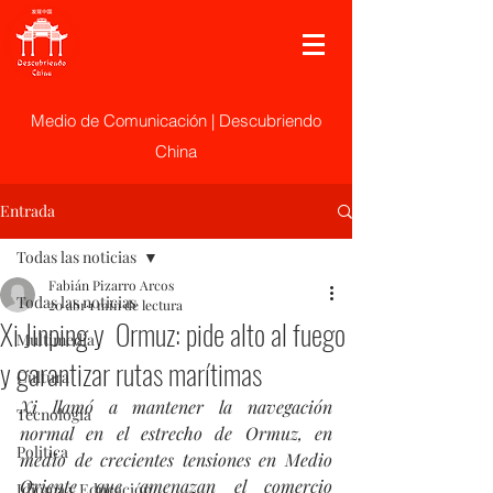
Medio de Comunicación | Descubriendo
China
Entrada
Todas las noticias
Fabián Pizarro Arcos
Todas las noticias
20 abr
1 min de lectura
Xi Jinping y Ormuz: pide alto al fuego
Multimedia
y garantizar rutas marítimas
Cultura
Xi llamó a mantener la navegación 
Tecnología
normal en el estrecho de Ormuz, en 
Politica
medio de crecientes tensiones en Medio 
Oriente que amenazan el comercio 
Idioma y Educación