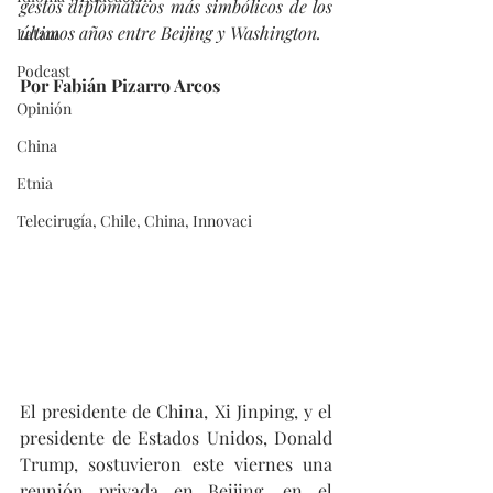
gestos diplomáticos más simbólicos de los 
últimos años entre Beijing y Washington.
Latam
Podcast
Por Fabián Pizarro Arcos
Opinión
China
Etnia
Telecirugía, Chile, China, Innovaci
El presidente de China, Xi Jinping, y el 
presidente de Estados Unidos, Donald 
Trump, sostuvieron este viernes una 
reunión privada en Beijing, en el 