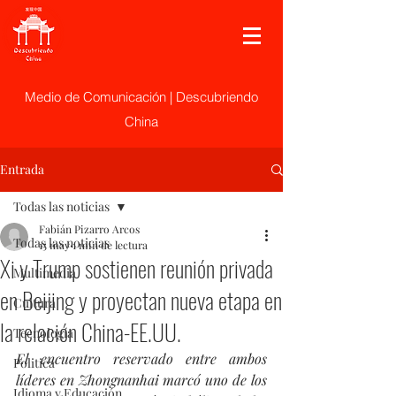
Medio de Comunicación | Descubriendo
China
Entrada
Todas las noticias
Fabián Pizarro Arcos
Todas las noticias
15 may
1 min de lectura
Xi y Trump sostienen reunión privada
Multimedia
en Beijing y proyectan nueva etapa en
Cultura
la relación China-EE.UU.
Tecnología
El encuentro reservado entre ambos 
Politica
líderes en Zhongnanhai marcó uno de los 
Idioma y Educación