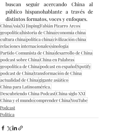
buscan seguir acercando China al 
público hispanohablante a través de 
distintos formatos, voces y enfoques.
China
Asia
Xi Jinping
Fabián Pizarro Arcos
geopolítica
historia de China
economía china
cultura china
política china
civilización china
relaciones internacionales
sinología
Partido Comunista de China
desarrollo de China
podcast sobre China
China en Palabras
geopolítica de China
podcast en español
Spotify
podcast de China
transformación de China
actualidad de China
gigante asiático
China para Latinoamérica.
Descubriendo China Podcast
China siglo XXI
China y el mundo
comprender China
YouTube
Podcast
Politica