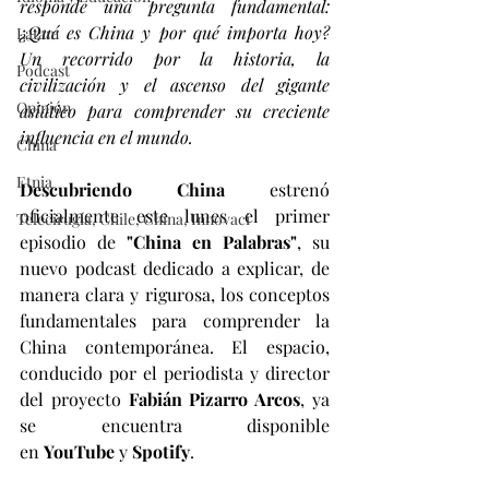
responde una pregunta fundamental: 
¿Qué es China y por qué importa hoy? 
Latam
Un recorrido por la historia, la 
Podcast
civilización y el ascenso del gigante 
Opinión
asiático para comprender su creciente 
influencia en el mundo.
China
Etnia
Descubriendo China
 estrenó 
oficialmente este lunes el primer 
Telecirugía, Chile, China, Innovaci
episodio de 
"China en Palabras"
, su 
nuevo podcast dedicado a explicar, de 
manera clara y rigurosa, los conceptos 
fundamentales para comprender la 
China contemporánea. El espacio, 
conducido por el periodista y director 
del proyecto 
Fabián Pizarro Arcos
, ya 
se encuentra disponible 
en 
YouTube
 y 
Spotify
.