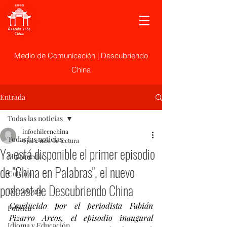
Medio de Comunicación | Descubriendo
China
Entrada
Todas las noticias
infochileenchina
Todas las noticias
6 jul
2 min de lectura
Ya está disponible el primer episodio
Multimedia
de "China en Palabras", el nuevo
Cultura
podcast de Descubriendo China
Tecnología
Conducido por el periodista Fabián 
Politica
Pizarro Arcos, el episodio inaugural 
Idioma y Educación