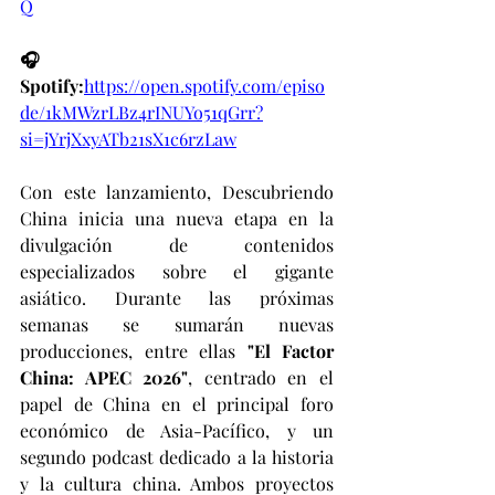
Q
🎧 
Spotify:
https://open.spotify.com/episo
de/1kMWzrLBz4rINUYo51qGrr?
si=jYrjXxyATb21sX1c6rzLaw
Con este lanzamiento, Descubriendo 
China inicia una nueva etapa en la 
divulgación de contenidos 
especializados sobre el gigante 
asiático. Durante las próximas 
semanas se sumarán nuevas 
producciones, entre ellas 
"El Factor 
China: APEC 2026"
, centrado en el 
papel de China en el principal foro 
económico de Asia-Pacífico, y un 
segundo podcast dedicado a la historia 
y la cultura china. Ambos proyectos 