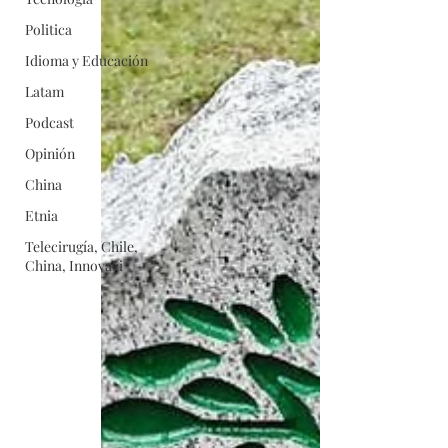
Politica
Idioma y Educación
Latam
Podcast
Opinión
China
Etnia
Telecirugía, Chile,
China, Innovaci