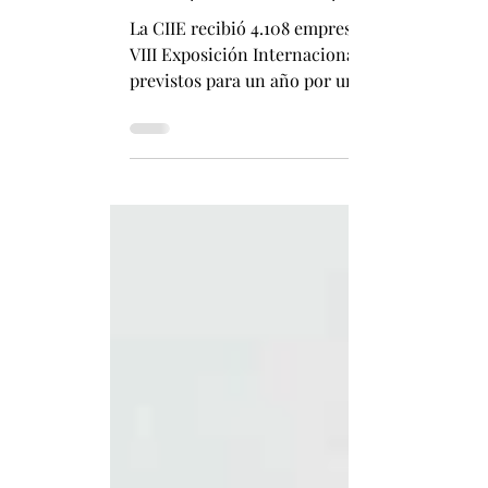
CIIE reporta acuerdos previstos por m
La CIIE recibió 4.108 empresas de 138 países y regiones, lo que batió record histórico en número de participantes. Por Fabián Pizarro La
VIII Exposición Internacional de Importacione
previstos para un año por un valor de 83.490 m
récord, sostuvo el Buró de la CIIE. La exhibic