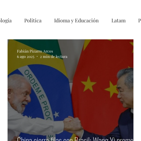
logía
Politica
Idioma y Educación
Latam
P
Fabián Pizarro Arcos
6 ago 2025
2 min de lectura
China cierra filas con Brasil: Wang Yi promete