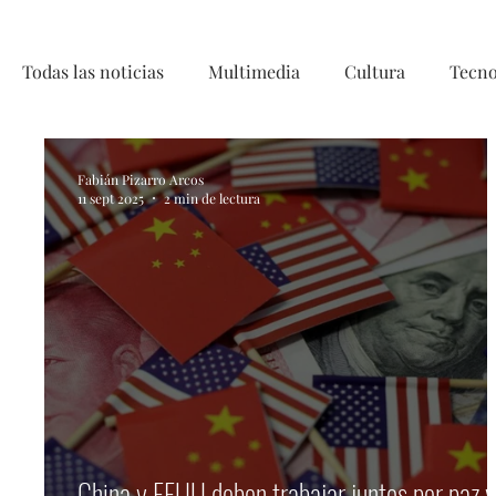
Todas las noticias
Multimedia
Cultura
Tecno
Telecirugía, Chile, China, Innovaci
Fabián Pizarro Arcos
11 sept 2025
2 min de lectura
China y EEUU deben trabajar juntos por paz y