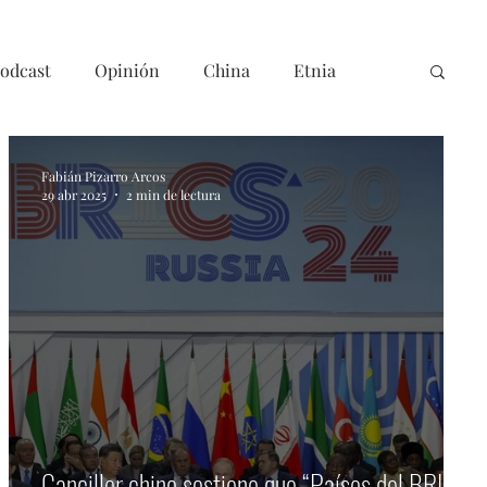
odcast
Opinión
China
Etnia
Fabián Pizarro Arcos
29 abr 2025
2 min de lectura
Canciller chino sostiene que “Países del BRICS