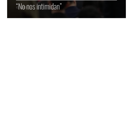
“No nos intimidan”
dad