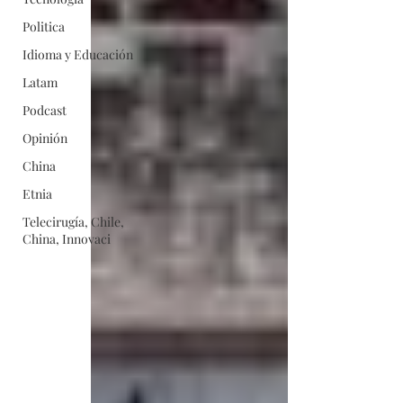
Politica
Idioma y Educación
Latam
Podcast
Opinión
China
Etnia
Telecirugía, Chile,
China, Innovaci