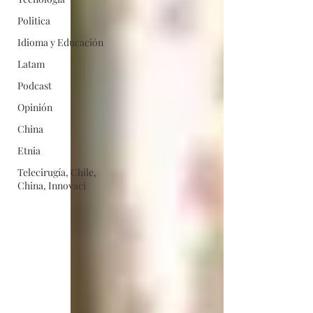
Politica
Idioma y Educación
Latam
Podcast
Opinión
China
Etnia
Telecirugía, Chile,
China, Innovaci