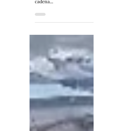
El ICBM podía transportar una sola ojiva nuc
cadena...