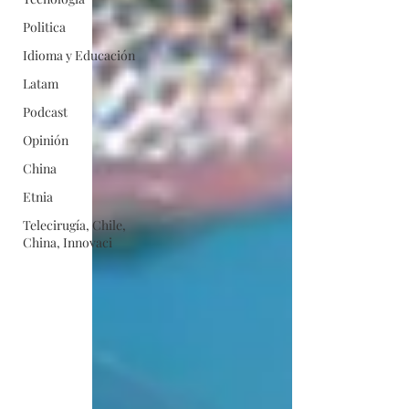
Politica
Idioma y Educación
Latam
Podcast
Opinión
China
Etnia
Telecirugía, Chile,
China, Innovaci