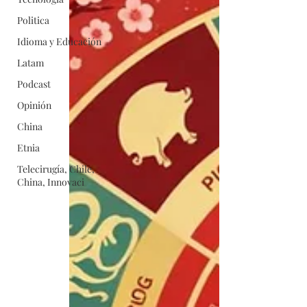
Politica
Idioma y Educación
Latam
Podcast
Opinión
China
Etnia
Telecirugía, Chile,
China, Innovaci