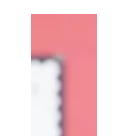
combinación que, dentro de la astrología ch
El Caballo es un signo asociado a la acción, l