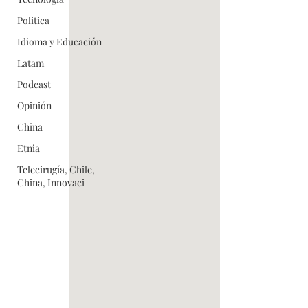
Politica
Idioma y Educación
Latam
Podcast
Opinión
China
Etnia
Telecirugía, Chile,
China, Innovaci