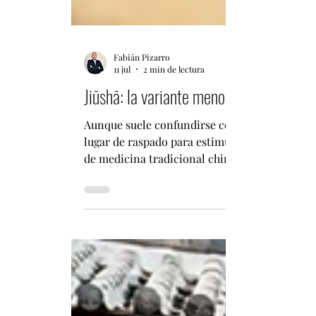
Fabián Pizarro
11 jul
2 min de lectura
Jiūshā: la variante menos conocida del 
Aunque suele confundirse con el Gua Sha (刮痧),
lugar de raspado para estimular la circulació
de medicina tradicional china fuera de Asia, 
china existe un conjunto más amplio de métod