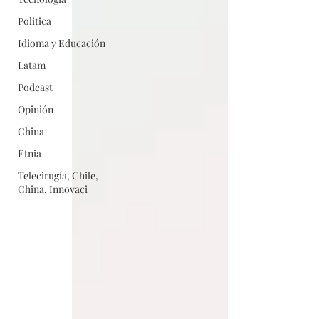
Politica
Idioma y Educación
Latam
Podcast
Opinión
China
Etnia
Telecirugía, Chile,
China, Innovaci