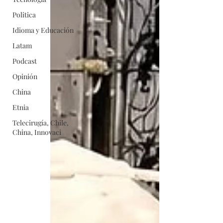
Politica
Idioma y Educación
Latam
Podcast
Opinión
China
Etnia
Telecirugía, Chile,
China, Innovaci