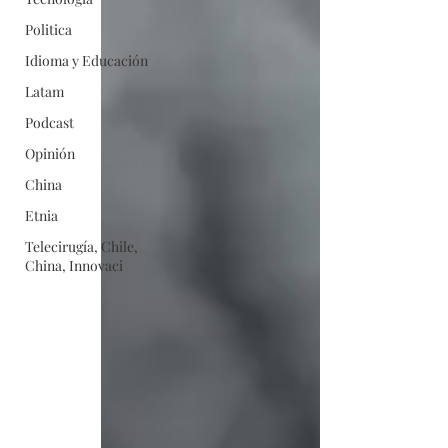
Politica
Idioma y Educación
Latam
Podcast
Opinión
China
Etnia
Telecirugía, Chile,
China, Innovaci