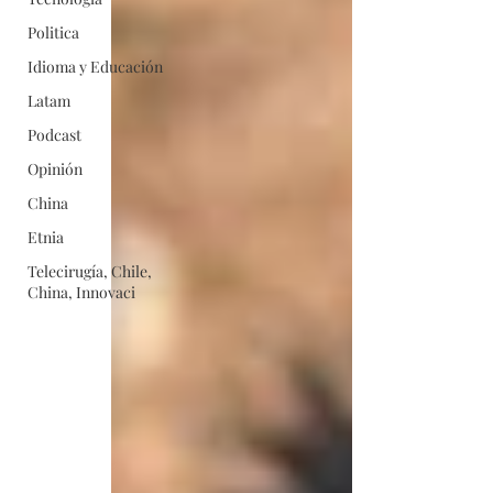
Politica
Idioma y Educación
Latam
Podcast
Opinión
China
Etnia
Telecirugía, Chile,
China, Innovaci