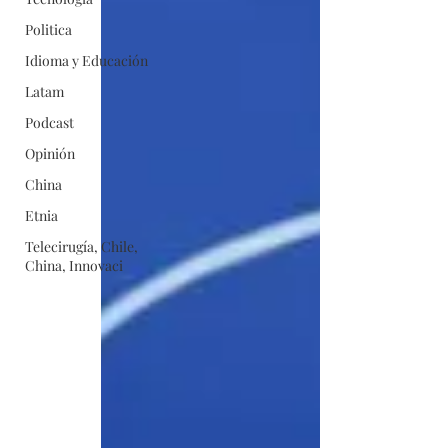
Politica
Idioma y Educación
Latam
Podcast
Opinión
China
Etnia
Telecirugía, Chile,
China, Innovaci