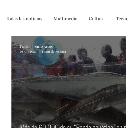
Todas las noticias
Multimedia
Cultura
Tecno
Telecirugía, Chile, China, Innovaci
Fabián Pizarro Arcos
19 jun 2024
1 min de lectura
Más de 60.000 de su “Panda acuático” en rí