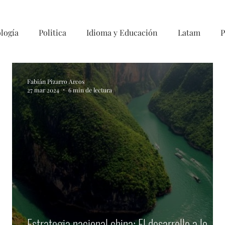
logía
Politica
Idioma y Educación
Latam
P
Fabián Pizarro Arcos
27 mar 2024
6 min de lectura
o
Estrategia nacional china: El desarrollo a lo