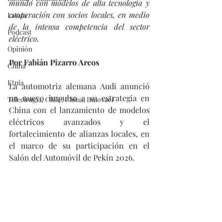
mundo con modelos de alta tecnología y 
cooperación con socios locales, en medio 
Latam
de la intensa competencia del sector 
Podcast
eléctrico.
Opinión
Por Fabián Pizarro Arcos
China
Etnia
La automotriz alemana Audi anunció 
un nuevo impulso a su estrategia en 
Telecirugía, Chile, China, Innovaci
China con el lanzamiento de modelos 
eléctricos avanzados y el 
fortalecimiento de alianzas locales, en 
el marco de su participación en el 
Salón del Automóvil de Pekín 2026.