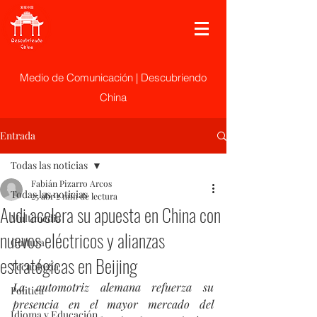
Medio de Comunicación | Descubriendo
China
Entrada
Todas las noticias
Fabián Pizarro Arcos
Todas las noticias
25 abr
2 min de lectura
Audi acelera su apuesta en China con
Multimedia
nuevos eléctricos y alianzas
Cultura
estratégicas en Beijing
Tecnología
La automotriz alemana refuerza su 
Politica
presencia en el mayor mercado del 
Idioma y Educación