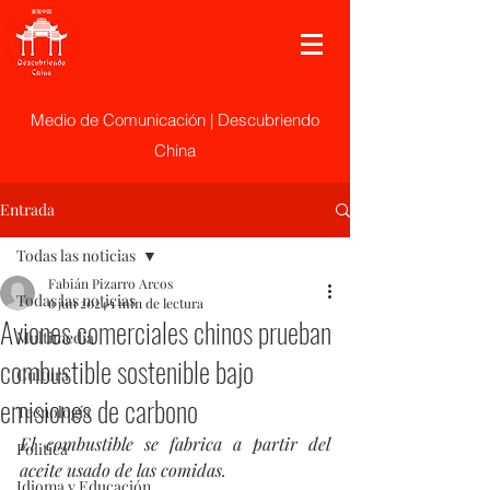
Medio de Comunicación | Descubriendo
China
Entrada
Todas las noticias
Fabián Pizarro Arcos
Todas las noticias
6 jun 2024
1 min de lectura
Aviones comerciales chinos prueban
Multimedia
combustible sostenible bajo
Cultura
emisiones de carbono
Tecnología
El combustible se fabrica a partir del 
Politica
aceite usado de las comidas.
Idioma y Educación