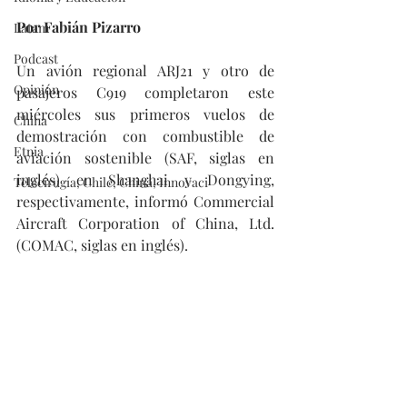
Por Fabián Pizarro
Latam
Podcast
Un avión regional ARJ21 y otro de 
Opinión
pasajeros C919 completaron este 
miércoles sus primeros vuelos de 
China
demostración con combustible de 
Etnia
aviación sostenible (SAF, siglas en 
inglés) en Shanghai y Dongying, 
Telecirugía, Chile, China, Innovaci
respectivamente, informó Commercial 
Aircraft Corporation of China, Ltd. 
(COMAC, siglas en inglés).