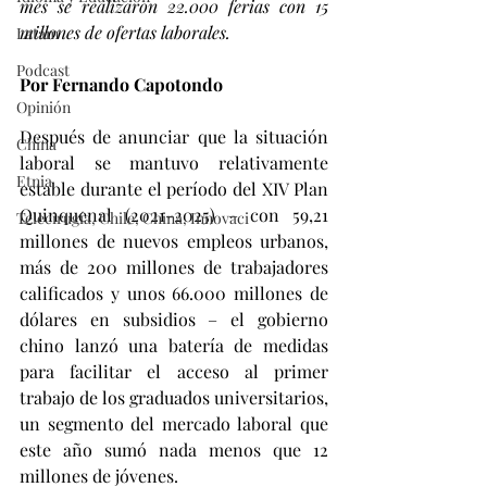
mes se realizaron 22.000 ferias con 15 
millones de ofertas laborales.
Latam
Podcast
Por Fernando Capotondo
Opinión
Después de anunciar que la situación 
China
laboral se mantuvo relativamente 
Etnia
estable durante el período del XIV Plan 
Quinquenal (2021-2025) – con 59,21 
Telecirugía, Chile, China, Innovaci
millones de nuevos empleos urbanos, 
más de 200 millones de trabajadores 
calificados y unos 66.000 millones de 
dólares en subsidios – el gobierno 
chino lanzó una batería de medidas 
para facilitar el acceso al primer 
trabajo de los graduados universitarios, 
un segmento del mercado laboral que 
este año sumó nada menos que 12 
millones de jóvenes.