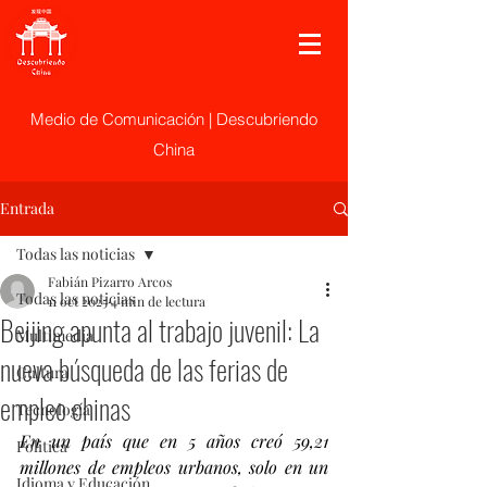
Medio de Comunicación | Descubriendo
China
Entrada
Todas las noticias
Fabián Pizarro Arcos
Todas las noticias
11 oct 2025
4 min de lectura
Beijing apunta al trabajo juvenil: La
Multimedia
nueva búsqueda de las ferias de
Cultura
empleo chinas
Tecnología
En un país que en 5 años creó 59,21 
Politica
millones de empleos urbanos, solo en un 
Idioma y Educación