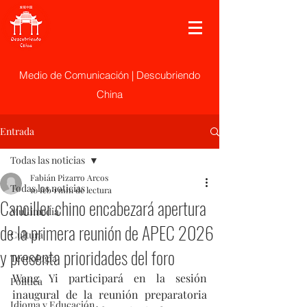
Medio de Comunicación | Descubriendo
China
Entrada
Todas las noticias
Fabián Pizarro Arcos
Todas las noticias
10 feb
1 min de lectura
Canciller chino encabezará apertura
Multimedia
de la primera reunión de APEC 2026
Cultura
y presenta prioridades del foro
Tecnología
Wang Yi participará en la sesión 
Politica
inaugural de la reunión preparatoria 
Idioma y Educación