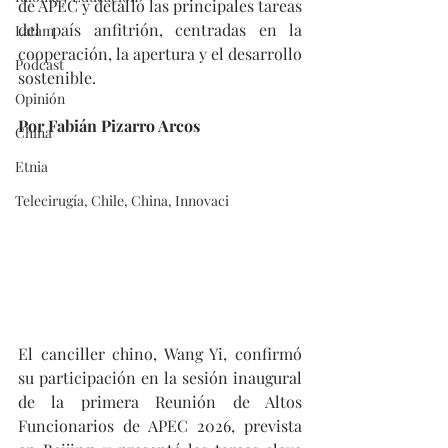
de APEC y detalló las principales tareas 
del país anfitrión, centradas en la 
Latam
cooperación, la apertura y el desarrollo 
Podcast
sostenible.
Opinión
Por Fabián Pizarro Arcos
China
Etnia
Telecirugía, Chile, China, Innovaci
El canciller chino, Wang Yi, confirmó 
su participación en la sesión inaugural 
de la primera Reunión de Altos 
Funcionarios de APEC 2026, prevista 