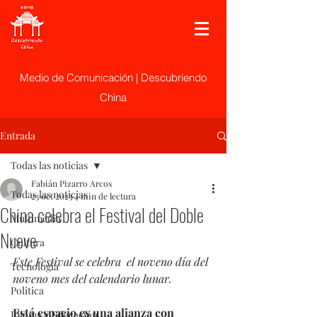
Medio de Comunicación | Descubriendo
China
Entrada
Todas las noticias
Fabián Pizarro Arcos
Todas las noticias
23 oct 2023
4 min de lectura
China celebra el Festival del Doble
Multimedia
Nueve
Cultura
Este Festival se celebra  el noveno día del 
Tecnología
noveno mes del calendario lunar.
Politica
Está espacio es una alianza con 
Idioma y Educación