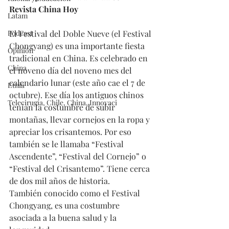
Revista China Hoy
Latam
Podcast
El Festival del Doble Nueve (el Festival 
Chongyang) es una importante fiesta 
Opinión
tradicional en China. Es celebrado en 
China
el noveno día del noveno mes del 
calendario lunar (este año cae el 7 de 
Etnia
octubre). Ese día los antiguos chinos 
Telecirugía, Chile, China, Innovaci
tenían la costumbre de subir 
montañas, llevar cornejos en la ropa y 
apreciar los crisantemos. Por eso 
también se le llamaba “Festival 
Ascendente”, “Festival del Cornejo” o 
“Festival del Crisantemo”. Tiene cerca 
de dos mil años de historia.
También conocido como el Festival 
Chongyang, es una costumbre 
asociada a la buena salud y la 