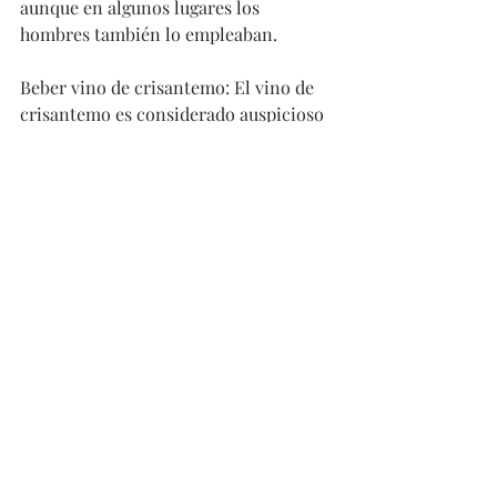
aunque en algunos lugares los 
hombres también lo empleaban.
Beber vino de crisantemo: El vino de 
crisantemo es considerado auspicioso 
y bendito. Es un licor medicinal y su 
sabor es ligeramente amargo. Después 
de beberlo, su sabor se torna 
refrescante, por lo que tiene un 
auspicioso significado.
Adorar a los antepasados: Los antiguos 
chinos tenían la tradición de adorar y 
pedir bendiciones a los antepasados. 
La antigua China era una sociedad 
agrícola y se respaldaba en la 
sabiduría de sus antepasados al 
momento de dedicarse a los cultivos.
Montar a caballo y practicar el tiro 