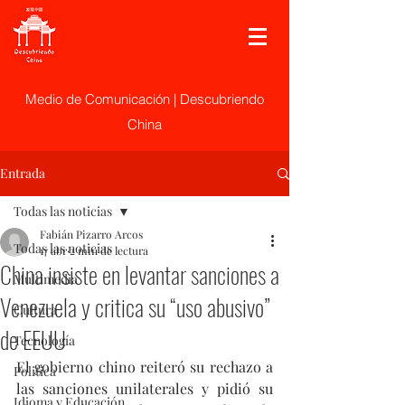
Medio de Comunicación | Descubriendo
China
Entrada
Todas las noticias
Fabián Pizarro Arcos
Todas las noticias
17 abr
2 min de lectura
China insiste en levantar sanciones a
Multimedia
Venezuela y critica su “uso abusivo”
Cultura
de EEUU
Tecnología
El gobierno chino reiteró su rechazo a 
Politica
las sanciones unilaterales y pidió su 
Idioma y Educación