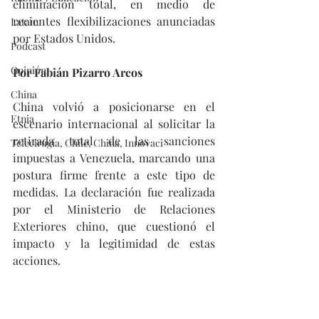
eliminación total, en medio de 
recientes flexibilizaciones anunciadas 
Latam
por Estados Unidos.
Podcast
Opinión
Por Fabián Pizarro Arcos
China
China volvió a posicionarse en el 
Etnia
escenario internacional al solicitar la 
retirada total de las sanciones 
Telecirugía, Chile, China, Innovaci
impuestas a Venezuela, marcando una 
postura firme frente a este tipo de 
medidas. La declaración fue realizada 
por el Ministerio de Relaciones 
Exteriores chino, que cuestionó el 
impacto y la legitimidad de estas 
acciones.