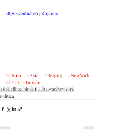
https://youtu.be/Y7hG1yf1c7s
#China
#Asia
#Beijing
#NewYork
#EEUU
#Taiwán
asia
Beijing
china
EEUU
taiwan
NewYork
Politica