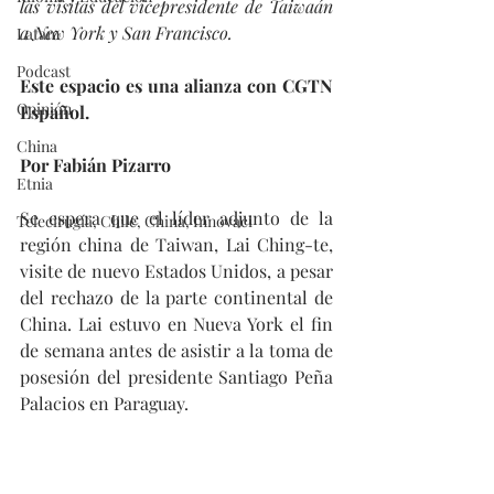
las visitas del vicepresidente de Taiwaán 
a New York y San Francisco. 
Latam
Podcast
Este espacio es una alianza con CGTN 
Opinión
Español.
China
Por Fabián Pizarro
Etnia
Se espera que el líder adjunto de la 
Telecirugía, Chile, China, Innovaci
región china de Taiwan, Lai Ching-te, 
visite de nuevo Estados Unidos, a pesar 
del rechazo de la parte continental de 
China. Lai estuvo en Nueva York el fin 
de semana antes de asistir a la toma de 
posesión del presidente Santiago Peña 
Palacios en Paraguay.  