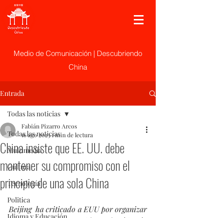
Medio de Comunicación | Descubriendo
China
Entrada
Todas las noticias
Fabián Pizarro Arcos
Todas las noticias
16 ago 2023
1 min de lectura
China insiste que EE. UU. debe
Multimedia
mantener su compromiso con el
Cultura
principio de una sola China
Tecnología
Politica
Beijing  ha criticado a EUU por organizar 
Idioma y Educación