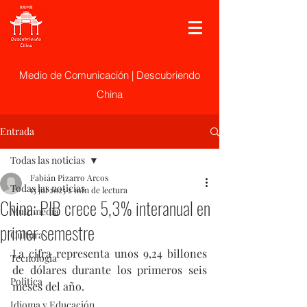
Medio de Comunicación | Descubriendo
China
Entrada
Todas las noticias
Fabián Pizarro Arcos
Todas las noticias
15 jul 2025
2 min de lectura
China: PIB crece 5,3% interanual en
Multimedia
primer semestre
Cultura
La cifra representa unos 9,24 billones 
Tecnología
de dólares durante los primeros seis 
Politica
meses del año.
Idioma y Educación