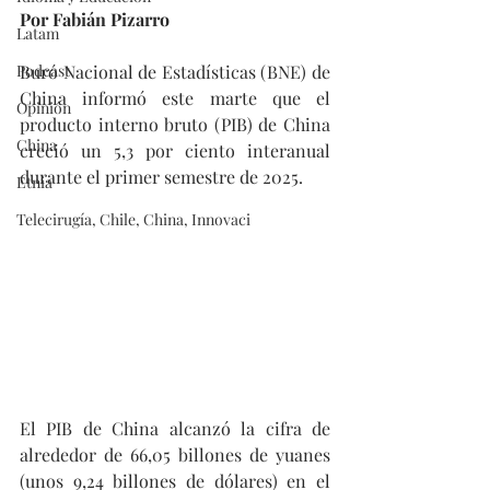
Por Fabián Pizarro
Latam
Podcast
Buró Nacional de Estadísticas (BNE) de 
China informó este marte que el 
Opinión
producto interno bruto (PIB) de China 
China
creció un 5,3 por ciento interanual 
durante el primer semestre de 2025.
Etnia
Telecirugía, Chile, China, Innovaci
El PIB de China alcanzó la cifra de 
alrededor de 66,05 billones de yuanes 
(unos 9,24 billones de dólares) en el 