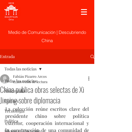
Medio de Comunicación | Descubriendo
China
Entrada
Todas las noticias
Fabián Pizarro Arcos
Todas las noticias
13 jun
1 min de lectura
China publica obras selectas de Xi
Multimedia
Jinping sobre diplomacia
Cultura
La colección reúne escritos clave del 
Tecnología
presidente chino sobre política 
Politica
exterior, cooperación internacional y 
la construcción de una comunidad de 
Idioma y Educación