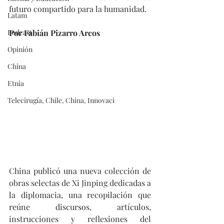
futuro compartido para la humanidad.
Latam
Podcast
Por Fabián Pizarro Arcos
Opinión
China
Etnia
Telecirugía, Chile, China, Innovaci
China publicó una nueva colección de 
obras selectas de Xi Jinping dedicadas a 
la diplomacia, una recopilación que 
reúne discursos, artículos, 
instrucciones y reflexiones del 