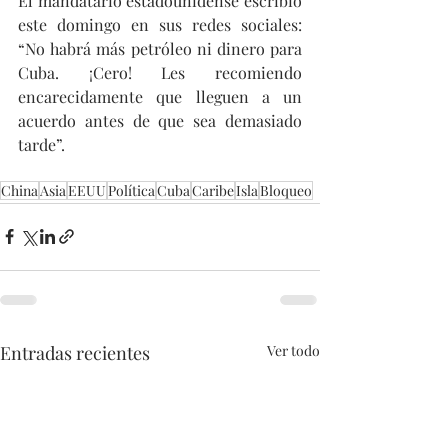
El mandatario estadounidense escribió 
este domingo en sus redes sociales: 
“No habrá más petróleo ni dinero para 
Cuba. ¡Cero! Les recomiendo 
encarecidamente que lleguen a un 
acuerdo antes de que sea demasiado 
tarde”.
China
Asia
EEUU
Política
Cuba
Caribe
Isla
Bloqueo
Entradas recientes
Ver todo