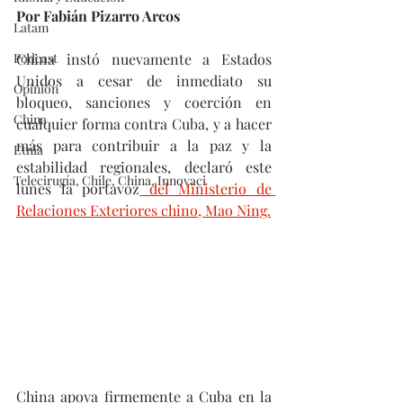
Por Fabián Pizarro Arcos
Latam
Podcast
China instó nuevamente a Estados 
Unidos a cesar de inmediato su 
Opinión
bloqueo, sanciones y coerción en 
China
cualquier forma contra Cuba, y a hacer 
más para contribuir a la paz y la 
Etnia
estabilidad regionales, declaró este 
Telecirugía, Chile, China, Innovaci
lunes la portavoz
 del Ministerio de 
Relaciones Exteriores chino, Mao Ning.
China apoya firmemente a Cuba en la 