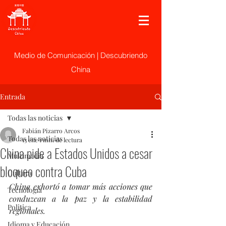
Medio de Comunicación | Descubriendo
China
Entrada
Todas las noticias
Fabián Pizarro Arcos
Todas las noticias
13 ene
1 min de lectura
China pide a Estados Unidos a cesar
Multimedia
bloqueo contra Cuba
Cultura
China exhortó a tomar más acciones que 
Tecnología
conduzcan a la paz y la estabilidad 
Politica
regionales.
Idioma y Educación