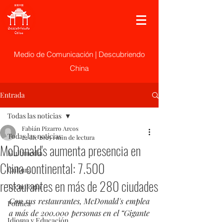
Medio de Comunicación | Descubriendo
China
Entrada
Todas las noticias
Fabián Pizarro Arcos
Todas las noticias
22 dic 2025
1 min de lectura
McDonald's aumenta presencia en
Multimedia
China continental: 7.500
Cultura
restaurantes en más de 280 ciudades
Tecnología
Con sus restaurantes, McDonald's emplea 
Politica
a más de 200.000 personas en el “Gigante 
Idioma y Educación