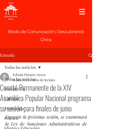
Medio de Comunicación | Descubriendo
China
Entrada
Todas las noticias
Fabián Pizarro Arcos
Todas las noticias
16 jun 2025
2 min de lectura
Comité Permanente de la XIV
Multimedia
Asamblea Popular Nacional programa
Cultura
su sesión para finales de junio
Tecnología
Durante la próxima sesión, se examinará 
Politica
la Ley de Sanciones Administrativas de 
Idioma y Educación