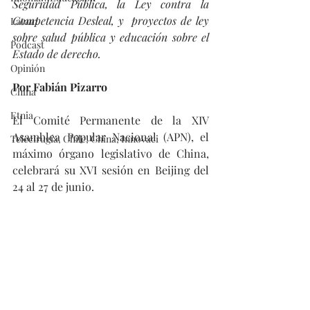
Seguridad Pública, la Ley contra la 
Competencia Desleal, y  proyectos de ley 
Latam
sobre salud pública y educación sobre el 
Podcast
Estado de derecho.
Opinión
Por Fabián Pizarro
China
Etnia
El Comité Permanente de la XIV 
Asamblea Popular Nacional (APN), el 
Telecirugía, Chile, China, Innovaci
máximo órgano legislativo de China, 
celebrará su XVI sesión en Beijing del 
24 al 27 de junio.