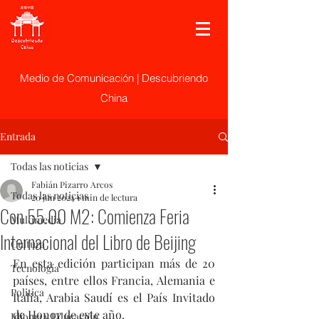
Medio de Comunicación | Descubriendo
China
Entrada
Todas las noticias
Fabián Pizarro Arcos
Todas las noticias
20 jun 2024
1 min de lectura
Con 55.00 M2: Comienza Feria
Multimedia
Internacional del Libro de Beijing
Cultura
En esta edición participan más de 20 
Tecnología
países, entre ellos Francia, Alemania e 
Politica
Italia, Arabia Saudí es el País Invitado 
de Honor de este año.
Idioma y Educación