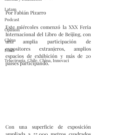
Latam
Por Fabián Pizarro
Podcast
Este miércoles comenzó la XXX Feria 
Opinión
Internacional del Libro de Beijing, con 
China
una amplia participación de 
expositores extranjeros, amplios 
Etnia
espacios de exhibición y más de 20 
Telecirugía, Chile, China, Innovaci
países participando.
Con una superficie de exposición 
ampliada a 55.000 metros cuadrados 