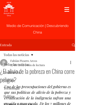
Medio de Comunicación | Descubriendo
China
Entrada
Todas las noticias
Fabián Pizarro Arcos
Todas las noticias
27 dic 2025
5 min de lectura
¿El alivio de la pobreza en China corre
Multimedia
peligro?
Cultura
Una de las preocupaciones del gobierno es 
Tecnología
que sus políticas de alivio de la pobreza y 
Politica
erradicación de la indigencia sufran una 
recaída a gran escala. De los 7 millones de 
Idioma y Educación