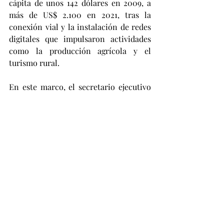
cápita de unos 142 dólares en 2009, a 
más de US$ 2.100 en 2021, tras la 
conexión vial y la instalación de redes 
digitales que impulsaron actividades 
como la producción agrícola y el 
turismo rural.
En este marco, el secretario ejecutivo 
del Fondo de las Naciones Unidas para 
el Desarrollo de la Capitalización 
(FNUDC), Pradeep Kurukulasuriya, 
consideró hace días que “el enfoque de 
China en el alivio de la pobreza, 
focalizado a lo largo de los años, es una 
lección para muchos países del 
mundo”. En el mismo sentido, el 
presidente Xi Jinping aprovechó su 
participación en la Cumbre del G20 del 
año pasado, en Río de Janeiro, para 