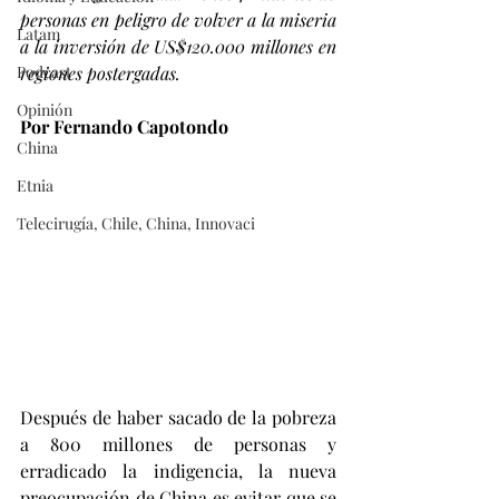
personas en peligro de volver a la miseria 
Latam
a la inversión de US$120.000 millones en 
Podcast
regiones postergadas.
Opinión
Por Fernando Capotondo
China
Etnia
Telecirugía, Chile, China, Innovaci
Después de haber sacado de la pobreza 
a 800 millones de personas y 
erradicado la indigencia, la nueva 
preocupación de China es evitar que se 