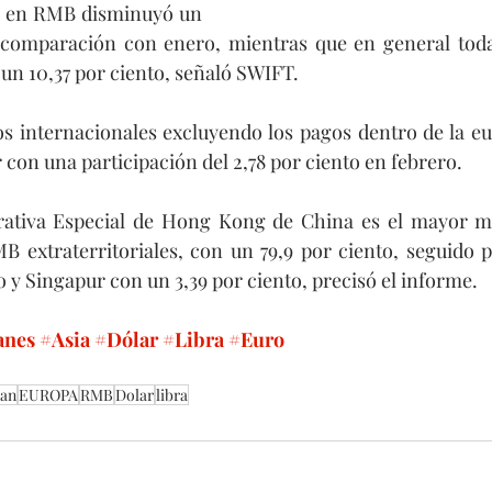
os en RMB disminuyó un 
 comparación con enero, mientras que en general todas 
n 10,37 por ciento, señaló SWIFT.
s internacionales excluyendo los pagos dentro de la eu
 con una participación del 2,78 por ciento en febrero.
ativa Especial de Hong Kong de China es el mayor me
B extraterritoriales, con un 79,9 por ciento, seguido 
o y Singapur con un 3,39 por ciento, precisó el informe.
anes
#Asia
#Dólar
#Libra
#Euro
an
EUROPA
RMB
Dolar
libra