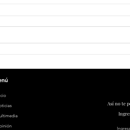
Banco Central de China inyectará
China 
US$73.600 millones para reforzar la
impone
liquidez financiera
export
tensió
enú
icio
Así no te 
ticias
Ingre
ultimedia
pinión
Ingresa