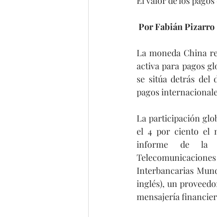
El valor de los pag
 Por Fabián Pizarro
La moneda China re
activa para pagos gl
se sitúa detrás del
pagos internacionales
La participación glo
el 4 por ciento el
informe de la S
Telecomunicaci
Interbancarias Mundi
inglés), un proveedor
mensajería financier