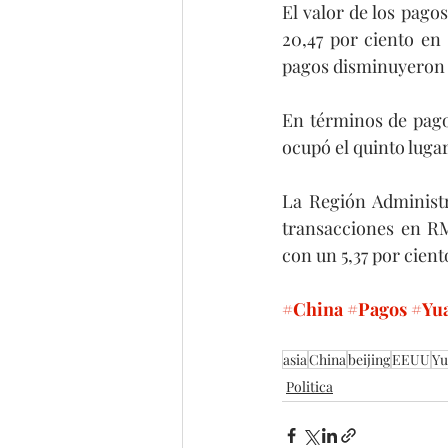
El valor de los pag
20,47 por ciento en
pagos disminuyeron u
En términos de pago
ocupó el quinto lugar
La Región Administr
transacciones en RM
con un 5,37 por cient
#China
#Pagos
#Yu
asia
China
beijing
EEUU
Yu
Politica