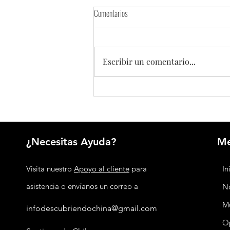
Comentarios
Escribir un comentario...
Argentina y China renuevan por cinco
años su acuerdo de swap de monedas
¿Necesitas Ayuda?
M
Visita nuestro
Apoyo al cliente
para
In
asistencia o envíanos un correo a
No
M
infodescubriendochina@gmail.com
O