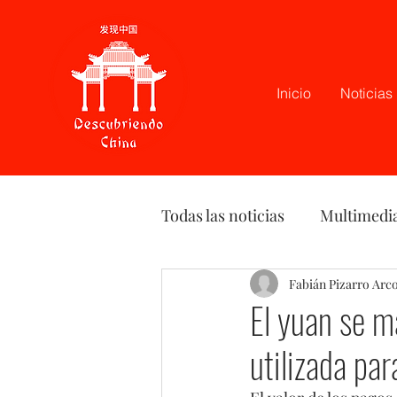
Inicio
Noticias
Todas las noticias
Multimedi
Latam
Podcast
Fabián Pizarro Arc
Opi
El yuan se 
utilizada pa