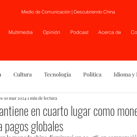
Medio de Comunicación | Descubriendo China
Multimedia
Opinión
Podcast
Acerca de
Co
a
Cultura
Tecnología
Politica
Idioma y
os
nión
30 mar 2024
China
1 min de lectura
Etnia
Telecirugía, Chile, China
mantiene en cuarto lugar como mon
ra pagos globales