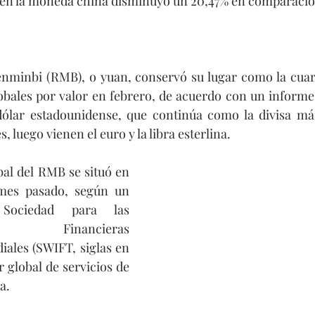
os en la moneda china disminuyó un 20,47% en comparaci
nminbi (RMB), o yuan, conservó su lugar como la cua
obales por valor en febrero, de acuerdo con un informe.
 dólar estadounidense, que continúa como la divisa más
, luego vienen el euro y la libra esterlina.
bal del RMB se situó en 
 mes pasado, según un 
ociedad para las 
ones Financieras 
ales (SWIFT, siglas en 
 global de servicios de 
a.