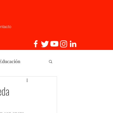
ntacto
 Educación
, Innovaci
eda