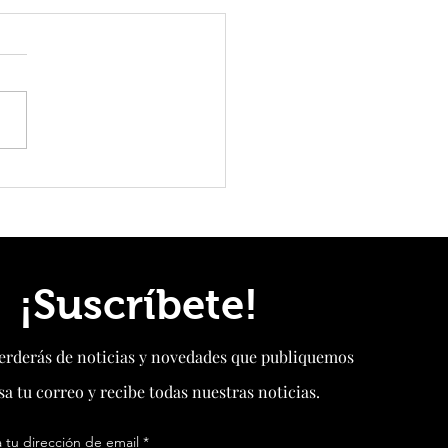
endurece respuesta a EEUU:
 sanciones, restringe
aciones de drones y eleva la
n antes de una nueva cumbre
¡Suscríbete!
perderás de noticias y novedades que publiquemos
sa tu correo y recibe todas nuestras noticias.
 tu dirección de email