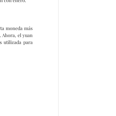
ón con enero.
rta moneda más 
 Ahora, el yuan 
 utilizada para 