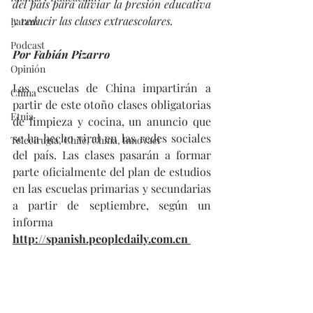
del país para aliviar la presión educativa 
y reducir las clases extraescolares.
Latam
Podcast
Por Fabián Pizarro
Opinión
Las escuelas de China impartirán a 
China
partir de este otoño clases obligatorias 
Etnia
de limpieza y cocina, un anuncio que 
se ha hecho viral en las redes sociales 
Telecirugía, Chile, China, Innovaci
del país. Las clases pasarán a formar 
parte oficialmente del plan de estudios 
en las escuelas primarias y secundarias 
a partir de septiembre, según un 
informa 
http://spanish.peopledaily.com.cn 