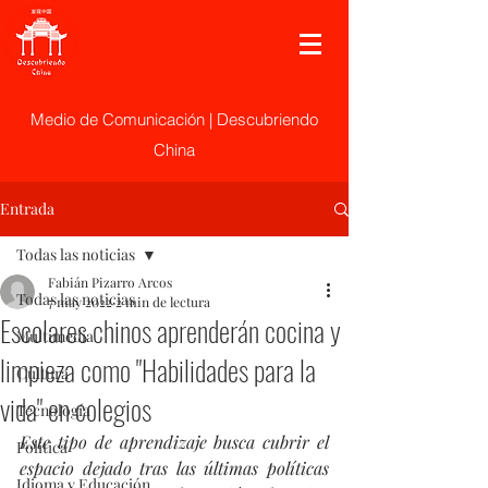
Medio de Comunicación | Descubriendo
China
Entrada
Todas las noticias
Fabián Pizarro Arcos
Todas las noticias
7 may 2022
2 min de lectura
Escolares chinos aprenderán cocina y
Multimedia
limpieza como "Habilidades para la
Cultura
vida" en colegios
Tecnología
Este tipo de aprendizaje busca cubrir el 
Politica
espacio dejado tras las últimas políticas 
Idioma y Educación