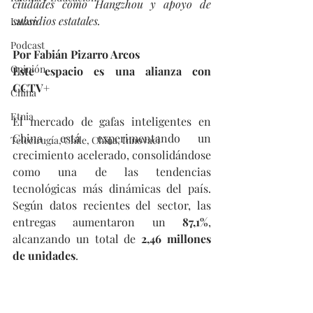
ciudades como Hangzhou y apoyo de 
subsidios estatales.
Latam
Podcast
Por Fabián Pizarro Arcos
Opinión
Este espacio es una alianza con 
CCTV+
China
Etnia
El mercado de gafas inteligentes en 
China está experimentando un 
Telecirugía, Chile, China, Innovaci
crecimiento acelerado, consolidándose 
como una de las tendencias 
tecnológicas más dinámicas del país. 
Según datos recientes del sector, las 
entregas aumentaron un 
87,1%
, 
alcanzando un total de 
2,46 millones 
de unidades
.