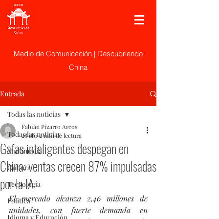
Medio de Comunicación | Descubriendo
China
Entrada
Todas las noticias
Fabián Pizarro Arcos
Todas las noticias
28 abr
2 min de lectura
Gafas inteligentes despegan en
Multimedia
China: ventas crecen 87% impulsadas
Cultura
por la IA
Tecnología
El mercado alcanza 2,46 millones de 
Politica
unidades, con fuerte demanda en 
Idioma y Educación