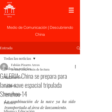
Medio de Comunicación | Descubriendo
China
Entrada
Todas las noticias
Fabián Pizarro Arcos
Todas las noticias
30 may 2022
1 min de lectura
GALERIA: China se prepara para
Multimedia
lanzar nave espacial tripulada
Cultura
Shenzhou-14
Tecnología
La combinación de la nave ya ha sido 
Politica
transportada al área de lanzamiento. 
Idioma y Educación