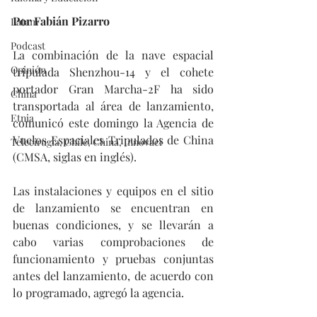
Por Fabián Pizarro
Latam
Podcast
La combinación de la nave espacial 
Opinión
tripulada Shenzhou-14 y el cohete 
portador Gran Marcha-2F ha sido 
China
transportada al área de lanzamiento, 
Etnia
comunicó este domingo la Agencia de 
Vuelos Espaciales Tripulados de China 
Telecirugía, Chile, China, Innovaci
(CMSA, siglas en inglés).
Las instalaciones y equipos en el sitio 
de lanzamiento se encuentran en 
buenas condiciones, y se llevarán a 
cabo varias comprobaciones de 
funcionamiento y pruebas conjuntas 
antes del lanzamiento, de acuerdo con 
lo programado, agregó la agencia. 