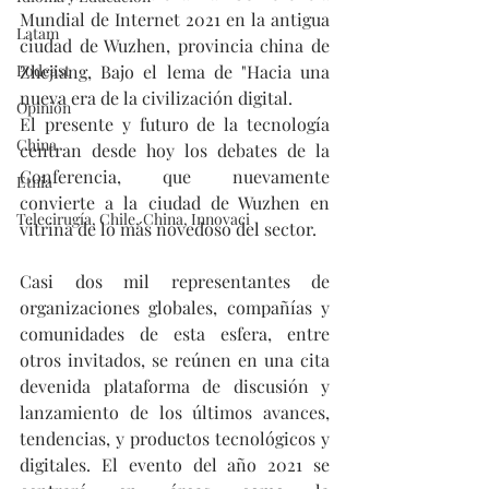
Mundial de Internet 2021 en la antigua 
Latam
ciudad de Wuzhen, provincia china de 
Podcast
Zhejiang, Bajo el lema de "Hacia una 
nueva era de la civilización digital. 
Opinión
El presente y futuro de la tecnología 
China
centran desde hoy los debates de la 
Conferencia, que nuevamente 
Etnia
convierte a la ciudad de Wuzhen en 
Telecirugía, Chile, China, Innovaci
vitrina de lo más novedoso del sector.
Casi dos mil representantes de 
organizaciones globales, compañías y 
comunidades de esta esfera, entre 
otros invitados, se reúnen en una cita 
devenida plataforma de discusión y 
lanzamiento de los últimos avances, 
tendencias, y productos tecnológicos y 
digitales. El evento del año 2021 se 