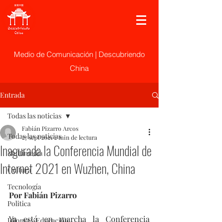
Medio de Comunicación | Descubriendo
China
Entrada
Todas las noticias
Fabián Pizarro Arcos
Todas las noticias
27 sept 2021
2 min de lectura
Inagurada la Conferencia Mundial de
Multimedia
Internet 2021 en Wuzhen, China
Cultura
Tecnología
Por Fabián Pizarro
Politica
Ya está en marcha la Conferencia 
Idioma y Educación