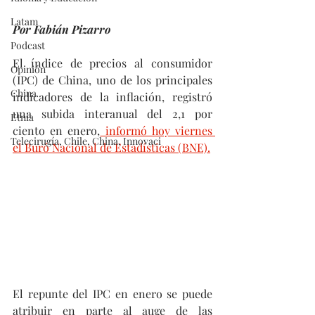
Latam
Por Fabián Pizarro
Podcast
El índice de precios al consumidor 
Opinión
(IPC) de China, uno de los principales 
China
indicadores de la inflación, registró 
una subida interanual del 2,1 por 
Etnia
ciento en enero,
 informó hoy viernes 
Telecirugía, Chile, China, Innovaci
el Buró Nacional de Estadísticas (BNE).
El repunte del IPC en enero se puede 
atribuir en parte al auge de las 