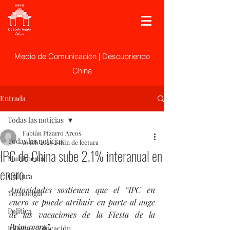
Medio de Comunicación | Descubriendo
China
Entrada
Todas las noticias
Fabián Pizarro Arcos
Todas las noticias
10 feb 2023
2 min de lectura
IPC de China sube 2,1% interanual en
Multimedia
enero
Cultura
Autoridades sostienen que el “IPC en 
Tecnología
enero se puede atribuir en parte al auge 
Politica
de las vacaciones de la Fiesta de la 
Primavera”.
Idioma y Educación