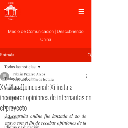
Medio de Comunicación | Descubriendo
China
Entrada
Todas las noticias
Fabián Pizarro Arcos
Todas las noticias
5 ago 2025
2 min de lectura
XV Plan Quinquenal: Xi insta a
Multimedia
incorporar opiniones de internautas en
Cultura
el proyecto
Tecnología
La consulta online fue lanzada el 20 de 
Politica
mayo con el fin de recabar opiniones de la 
Idioma y Educación