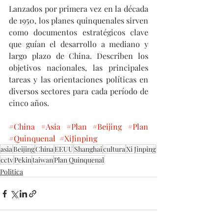
Lanzados por primera vez en la década 
de 1950, los planes quinquenales sirven 
como documentos estratégicos clave 
que guían el desarrollo a mediano y 
largo plazo de China. Describen los 
objetivos nacionales, las principales 
tareas y las orientaciones políticas en 
diversos sectores para cada período de 
cinco años.
#China
#Asia
#Plan
#Beijing
#Plan
#Quinquenal
#XiJinping
asia
Beijing
China
EEUU
Shanghai
cultura
Xi Jinping
cctv
Pekin
taiwan
Plan Quinquenal
Politica