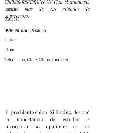
ciudadanía para el XV Plan Quinquenal, 
reunió más de 3,11 millones de 
Latam
sugerencias.
Podcast
Opinión
Por Fabián Pizarro
China
Etnia
Telecirugía, Chile, China, Innovaci
El presidente chino, Xi Jinping, destacó 
la importancia de estudiar e 
incorporar las opiniones de los 