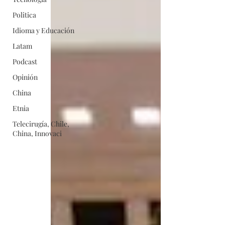
Politica
Idioma y Educación
Latam
Podcast
Opinión
China
Etnia
Telecirugía, Chile,
China, Innovaci