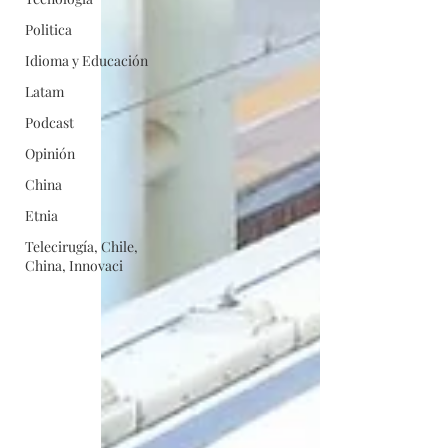
Politica
Idioma y Educación
Latam
Podcast
Opinión
China
Etnia
Telecirugía, Chile,
China, Innovaci