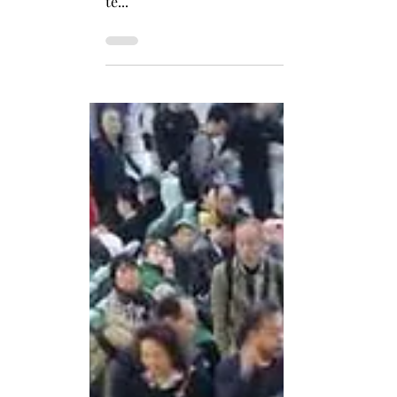
Fabián Pizarro Arcos
4 abr 2025
4 min de lectura
China: Qué es el Festival Qingming y c
También conocido como el “Día de Barrido de T
te...