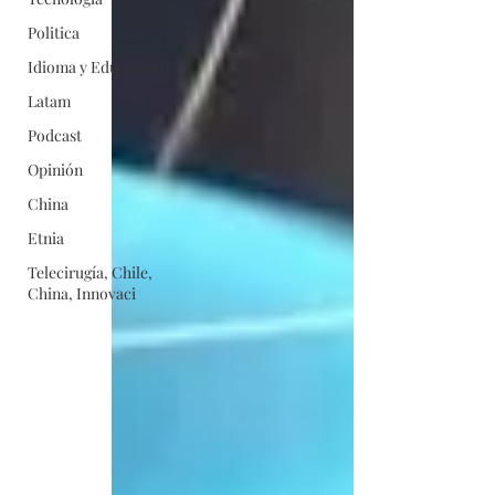
Politica
Idioma y Educación
Latam
Podcast
Opinión
China
Etnia
Telecirugía, Chile,
China, Innovaci