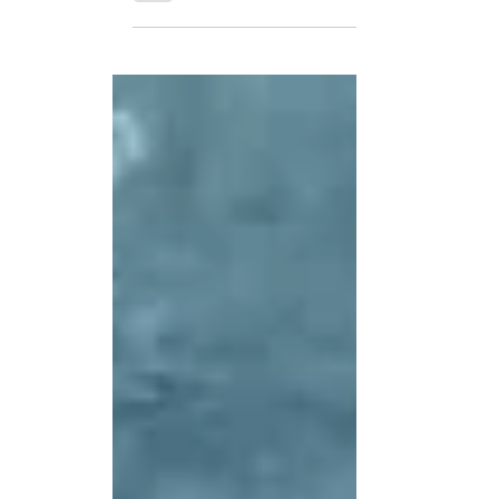
este mes su cooperación militar con la realiz
espacios aéreos cercanos a la ciudad portuari